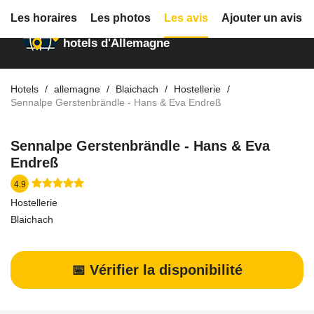
Les horaires
Les photos
Les avis
Ajouter un avis
Annuaire des
hotels d'Allemagne
Hotels
allemagne
Blaichach
Hostellerie
Sennalpe Gerstenbrändle - Hans & Eva Endreß
Sennalpe Gerstenbrändle - Hans & Eva
Endreß
4.9
Hostellerie
Blaichach
📅 Vérifier la disponibilité