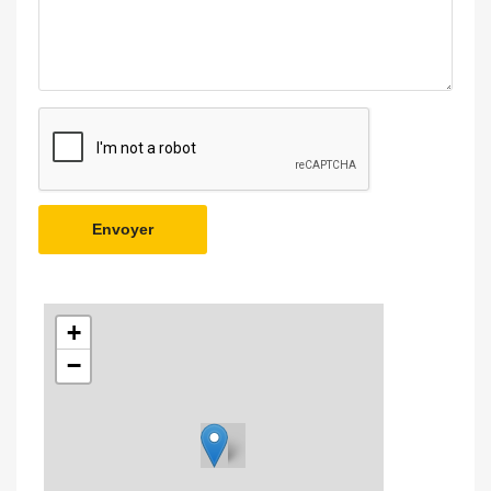
Envoyer
+
−