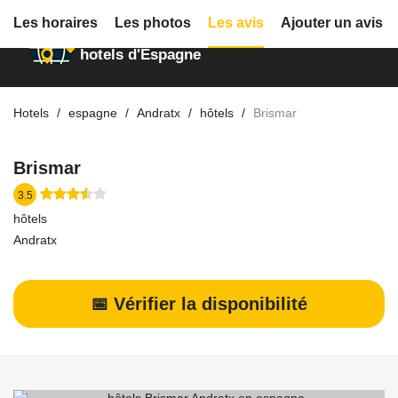
Les horaires
Les photos
Les avis
Ajouter un avis
Annuaire des
hotels d'Espagne
Hotels
espagne
Andratx
hôtels
Brismar
Brismar
3.5
hôtels
Andratx
📅 Vérifier la disponibilité