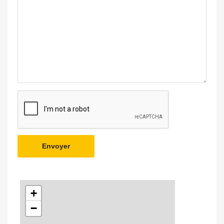
Envoyer
+
−