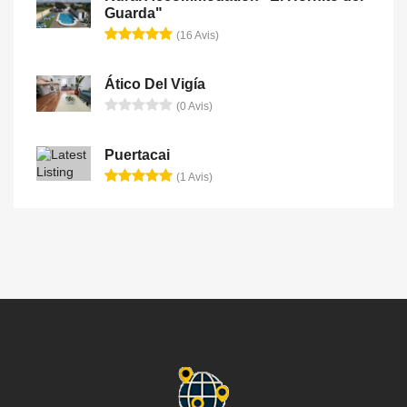
Guarda"
(16 Avis)
Ático Del Vigía
(0 Avis)
Puertacai
(1 Avis)