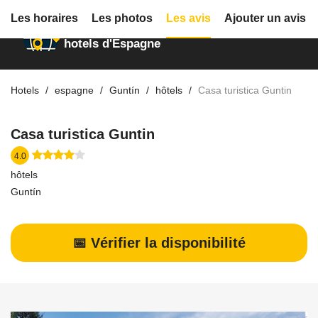
Les horaires
Les photos
Les avis
Ajouter un avis
Annuaire des
hotels d'Espagne
Hotels
espagne
Guntín
hôtels
Casa turistica Guntin
Casa turistica Guntin
4.0
hôtels
Guntín
📅 Vérifier la disponibilité