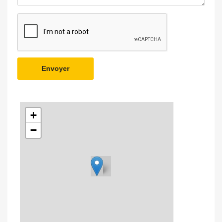
Envoyer
+
−