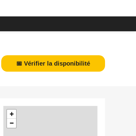
📅 Vérifier la disponibilité
+
−