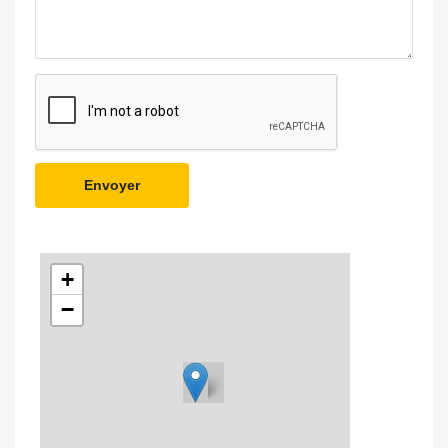
Envoyer
+
−