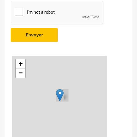
Envoyer
+
−