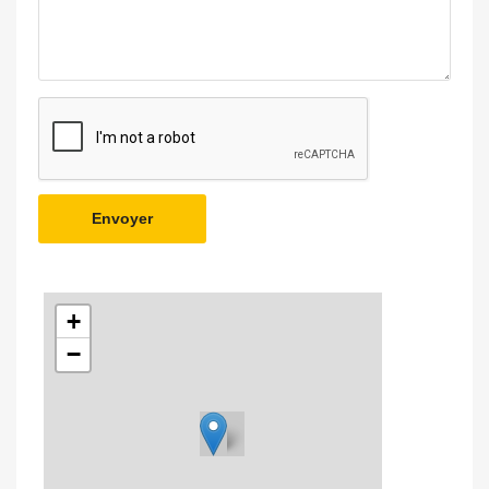
Envoyer
+
−