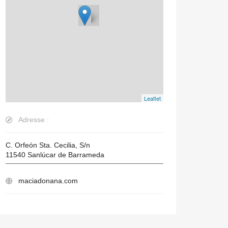
Leaflet
Adresse :
C. Orfeón Sta. Cecilia, S/n
11540
Sanlúcar de Barrameda
maciadonana.com