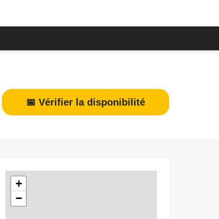
📅 Vérifier la disponibilité
+
−