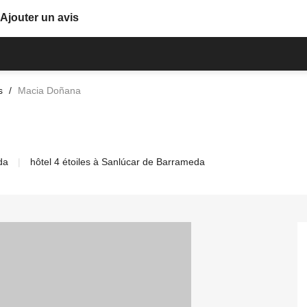
Ajouter un avis
s
Macia Doñana
da
hôtel 4 étoiles à Sanlúcar de Barrameda