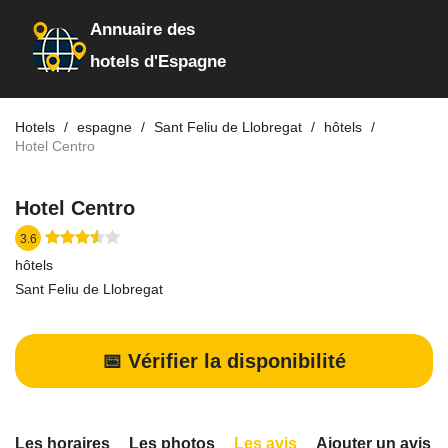
Annuaire des
hotels d'Espagne
Hotels
espagne
Sant Feliu de Llobregat
hôtels
Hotel Centro
Hotel Centro
3.6
hôtels
Sant Feliu de Llobregat
📅 Vérifier la disponibilité
Les horaires
Les photos
Les avis
Ajouter un avis