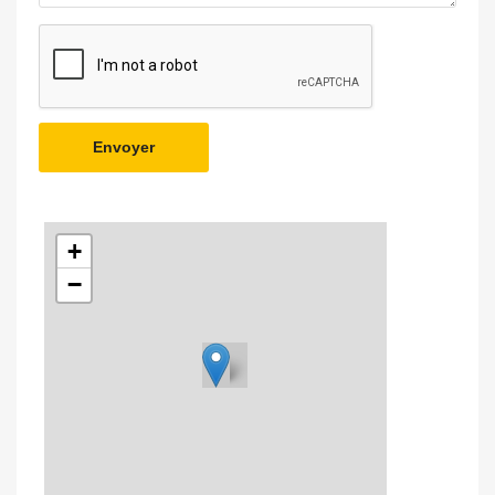
Envoyer
+
−