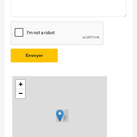
Envoyer
+
−