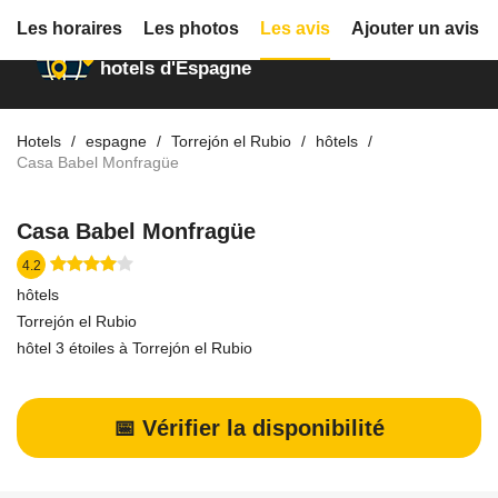
Les horaires
Les photos
Les avis
Ajouter un avis
Annuaire des
hotels d'Espagne
Hotels
espagne
Torrejón el Rubio
hôtels
Casa Babel Monfragüe
Casa Babel Monfragüe
4.2
hôtels
Torrejón el Rubio
hôtel 3 étoiles à Torrejón el Rubio
📅 Vérifier la disponibilité