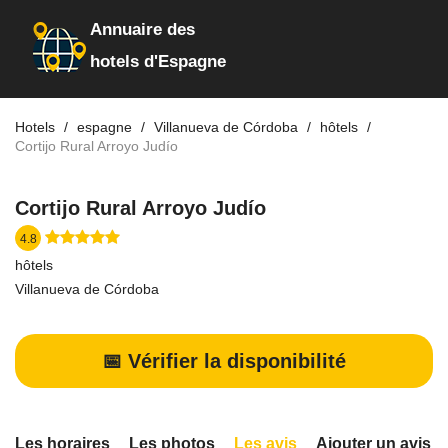
Annuaire des
hotels d'Espagne
Hotels
espagne
Villanueva de Córdoba
hôtels
Cortijo Rural Arroyo Judío
Cortijo Rural Arroyo Judío
4.8
hôtels
Villanueva de Córdoba
📅 Vérifier la disponibilité
Les horaires
Les photos
Les avis
Ajouter un avis