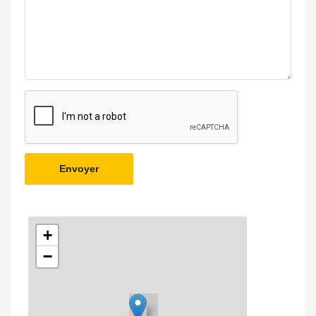
Envoyer
+
−