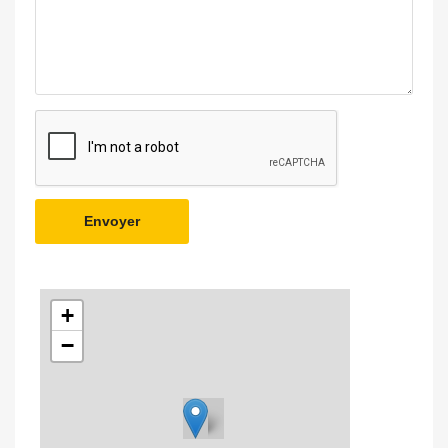
Envoyer
+
−