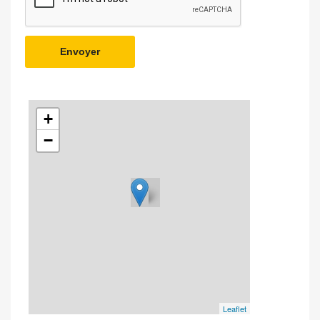
Envoyer
+
−
Leaflet