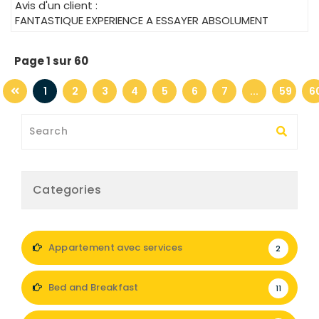
Avis d'un client :
FANTASTIQUE EXPERIENCE A ESSAYER ABSOLUMENT
Page 1 sur 60
1
2
3
4
5
6
7
...
59
6
Categories
Appartement avec services
2
Bed and Breakfast
11