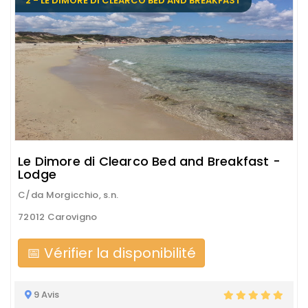
2 - LE DIMORE DI CLEARCO BED AND BREAKFAST
Le Dimore di Clearco Bed and Breakfast -
Lodge
C/da Morgicchio, s.n.
72012 Carovigno
📅 Vérifier la disponibilité
9 Avis