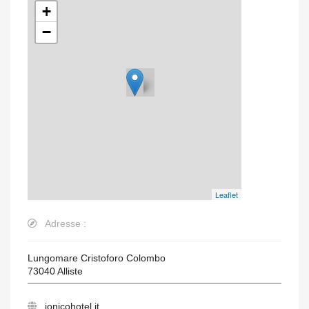
+
−
Leaflet
Adresse :
Lungomare Cristoforo Colombo
73040
Alliste
jonicohotel.it