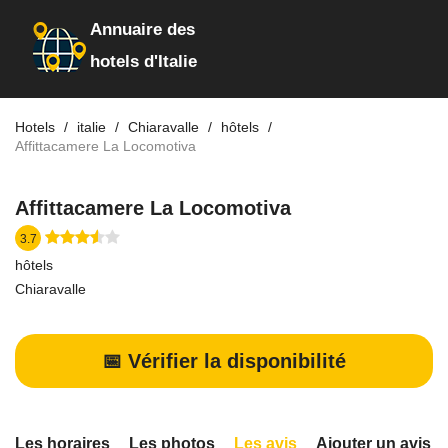
Annuaire des
hotels d'Italie
Hotels
italie
Chiaravalle
hôtels
Affittacamere La Locomotiva
Affittacamere La Locomotiva
3.7
hôtels
Chiaravalle
📅 Vérifier la disponibilité
Les horaires
Les photos
Les avis
Ajouter un avis