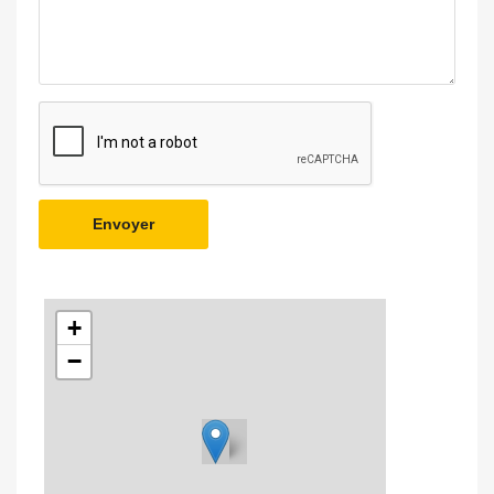
Envoyer
+
−