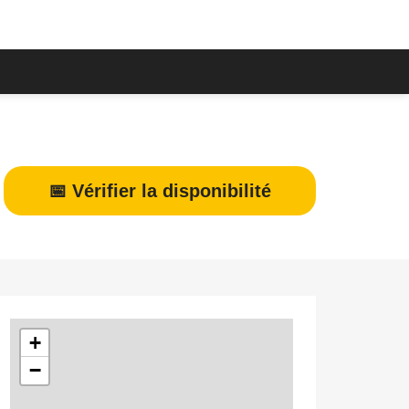
📅 Vérifier la disponibilité
+
−