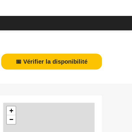
📅 Vérifier la disponibilité
+
−