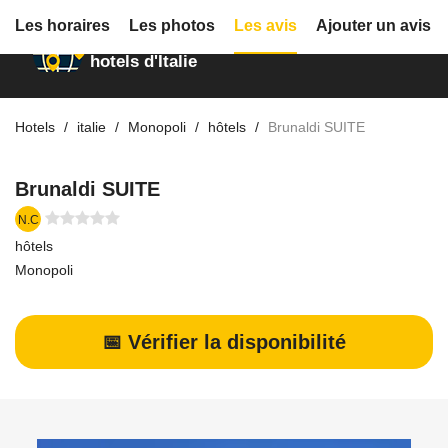
Les horaires
Les photos
Les avis
Ajouter un avis
Annuaire des
hotels d'Italie
Hotels
italie
Monopoli
hôtels
Brunaldi SUITE
Brunaldi SUITE
N.C
hôtels
Monopoli
📅 Vérifier la disponibilité