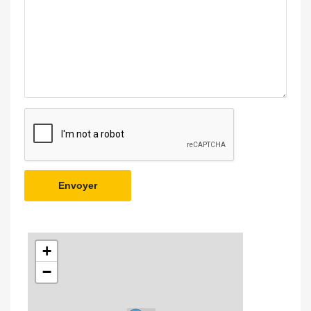
Envoyer
+
−