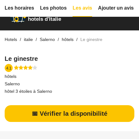
Les horaires
Les photos
Les avis
Ajouter un avis
Annuaire des
hotels d'Italie
Hotels
italie
Salerno
hôtels
Le ginestre
Le ginestre
4.1
hôtels
Salerno
hôtel 3 étoiles à Salerno
📅 Vérifier la disponibilité