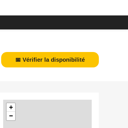
📅 Vérifier la disponibilité
+
−