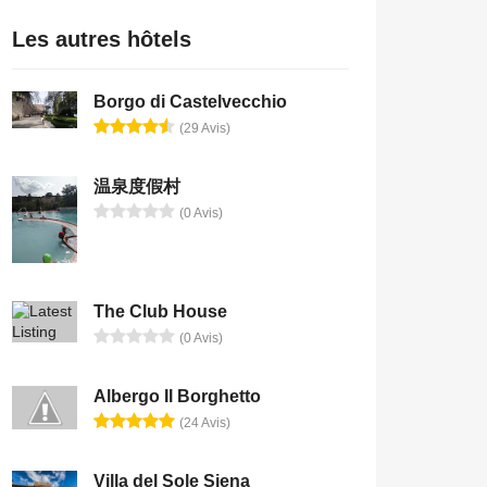
Les autres hôtels
Borgo di Castelvecchio
(29 Avis)
温泉度假村
(0 Avis)
The Club House
(0 Avis)
Albergo Il Borghetto
(24 Avis)
Villa del Sole Siena