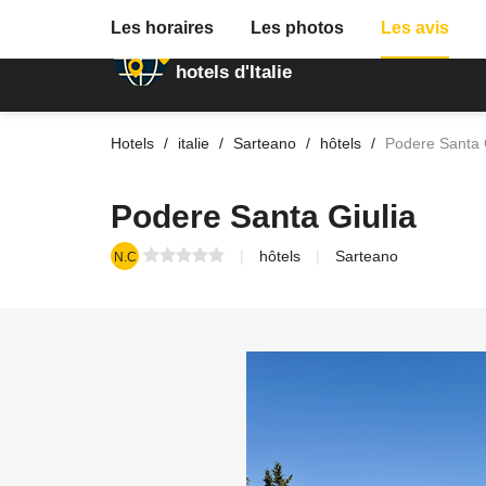
Les horaires
Les photos
Les avis
Annuaire des
hotels d'Italie
Hotels
italie
Sarteano
hôtels
Podere Santa 
Podere Santa Giulia
hôtels
Sarteano
N.C