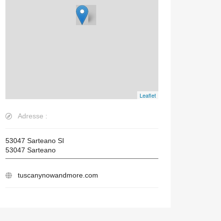
Leaflet
Adresse :
53047 Sarteano SI
53047
Sarteano
tuscanynowandmore.com