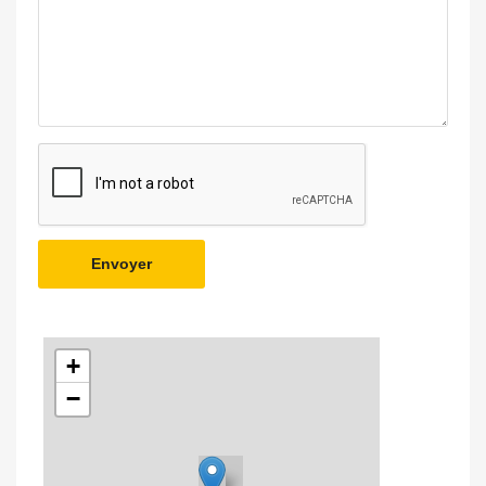
Envoyer
+
−