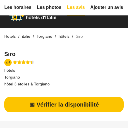
Les horaires
Les photos
Les avis
Ajouter un avis
Annuaire des
hotels d'Italie
Hotels
italie
Torgiano
hôtels
Siro
Siro
4.6
hôtels
Torgiano
hôtel 3 étoiles à Torgiano
📅 Vérifier la disponibilité