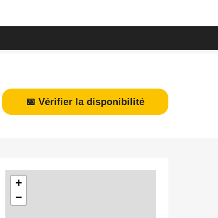
📅 Vérifier la disponibilité
+
−