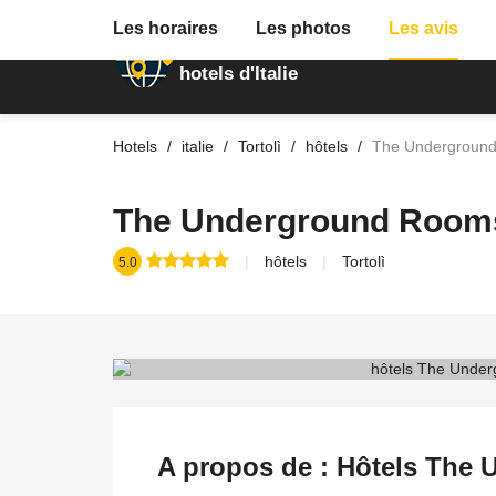
Les horaires
Les photos
Les avis
Annuaire des
hotels d'Italie
Hotels
italie
Tortolì
hôtels
The Undergroun
The Underground Room
hôtels
Tortolì
5.0
A propos de : Hôtels The 