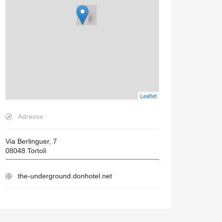
Leaflet
Adresse :
Via Berlinguer, 7
08048
Tortolì
the-underground.donhotel.net