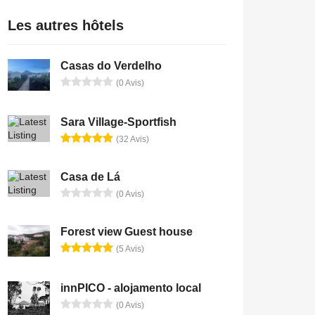
Les autres hôtels
Casas do Verdelho
(0 Avis)
Sara Village-Sportfish
(32 Avis)
Casa de Lá
(0 Avis)
Forest view Guest house
(5 Avis)
innPICO - alojamento local
(0 Avis)