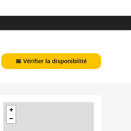
📅 Vérifier la disponibilité
+
−