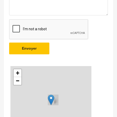
Envoyer
+
−