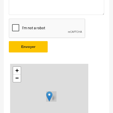
Envoyer
+
−