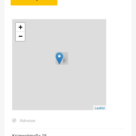
+
−
Leaflet
Adresse :
Krümpelstraße 15