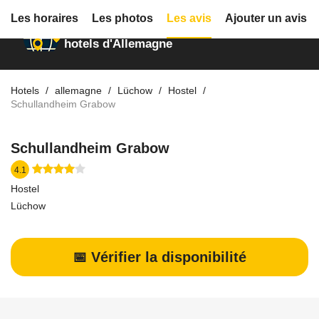
Les horaires
Les photos
Les avis
Ajouter un avis
Annuaire des
hotels d'Allemagne
Hotels
allemagne
Lüchow
Hostel
Schullandheim Grabow
Schullandheim Grabow
4.1
Hostel
Lüchow
📅 Vérifier la disponibilité