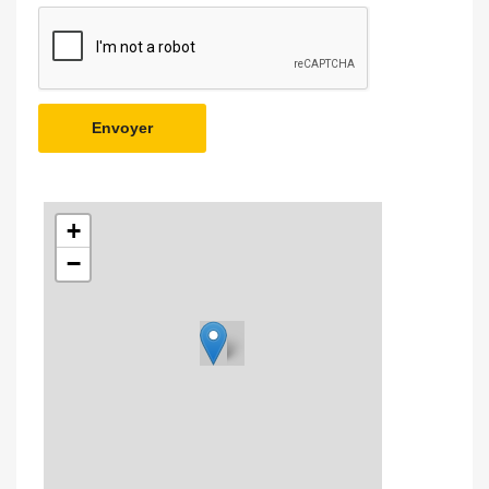
Envoyer
+
−