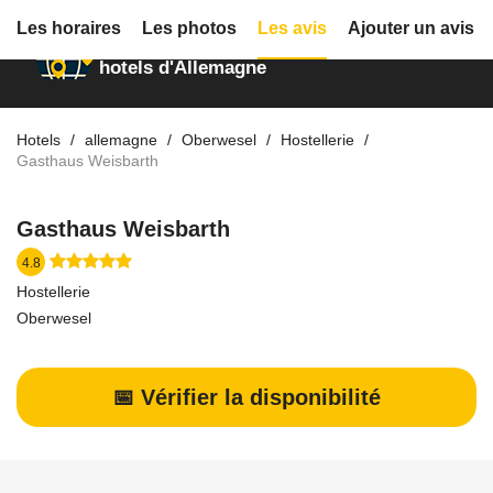
Les horaires
Les photos
Les avis
Ajouter un avis
Annuaire des
hotels d'Allemagne
Hotels
allemagne
Oberwesel
Hostellerie
Gasthaus Weisbarth
Gasthaus Weisbarth
4.8
Hostellerie
Oberwesel
📅 Vérifier la disponibilité