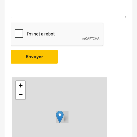
Envoyer
+
−