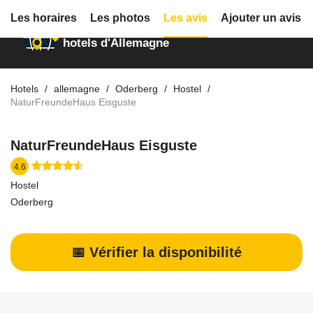
Les horaires
Les photos
Les avis
Ajouter un avis
Annuaire des
hotels d'Allemagne
Hotels
allemagne
Oderberg
Hostel
NaturFreundeHaus Eisguste
NaturFreundeHaus Eisguste
4.6
Hostel
Oderberg
📅 Vérifier la disponibilité