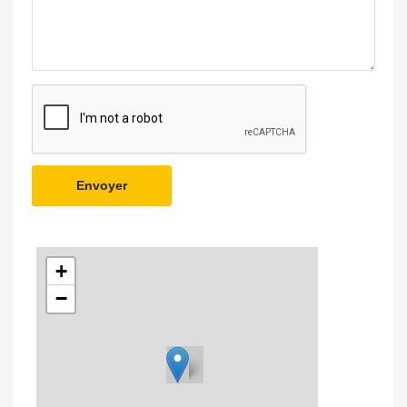
Envoyer
+
−