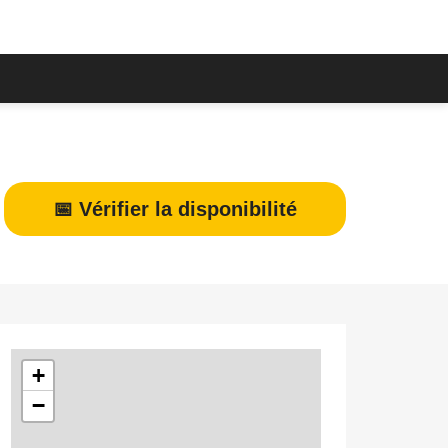
📅 Vérifier la disponibilité
+
−