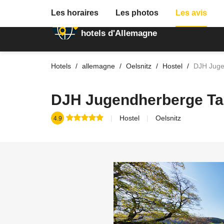
Les horaires
Les photos
Les avis
Annuaire des
hotels d'Allemagne
Hotels
allemagne
Oelsnitz
Hostel
DJH Jugen
DJH Jugendherberge Talt
Hostel
Oelsnitz
4.9