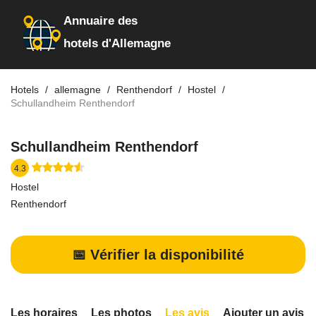
Annuaire des
hotels d'Allemagne
Hotels
allemagne
Renthendorf
Hostel
Schullandheim Renthendorf
Schullandheim Renthendorf
4.3
Hostel
Renthendorf
📅 Vérifier la disponibilité
Les horaires
Les photos
Les avis
Ajouter un avis