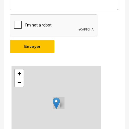
Envoyer
+
−