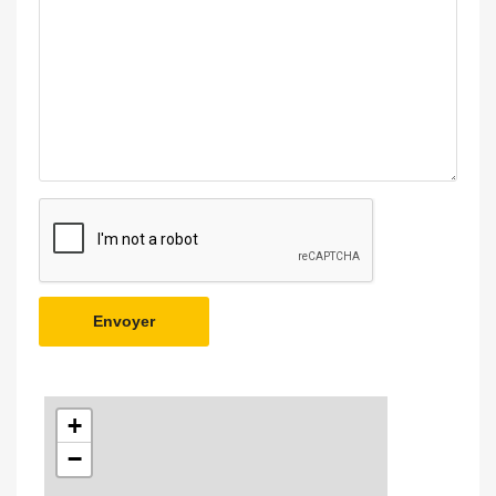
Envoyer
+
−