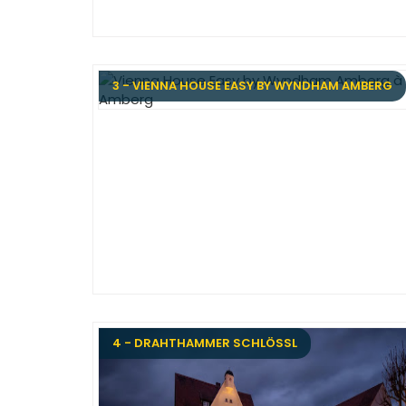
3 - VIENNA HOUSE EASY BY WYNDHAM AMBERG
4 - DRAHTHAMMER SCHLÖSSL