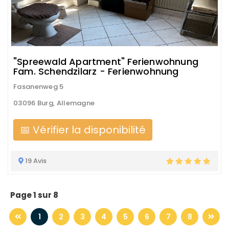
"Spreewald Apartment" Ferienwohnung
Fam. Schendzilarz - Ferienwohnung
Fasanenweg 5
03096 Burg, Allemagne
📅 Vérifier la disponibilité
19 Avis
Page 1 sur 8
1
2
3
4
5
6
7
8