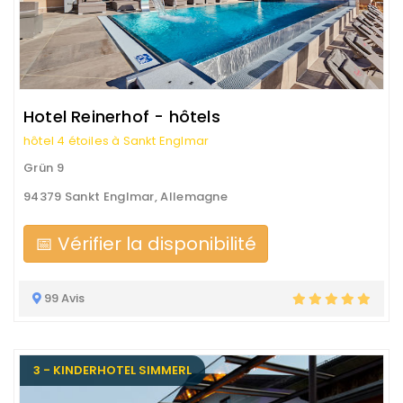
Hotel Reinerhof - hôtels
hôtel 4 étoiles à Sankt Englmar
Grün 9
94379 Sankt Englmar, Allemagne
📅 Vérifier la disponibilité
99 Avis
3 - KINDERHOTEL SIMMERL