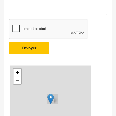
Envoyer
+
−