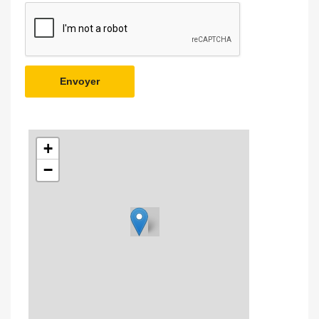
Envoyer
+
−