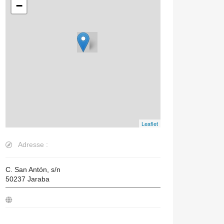
−
Leaflet
Adresse :
C. San Antón, s/n
50237
Jaraba