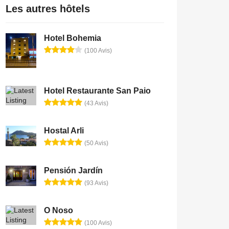
Les autres hôtels
Hotel Bohemia
(100 Avis)
Hotel Restaurante San Paio
(43 Avis)
Hostal Arli
(50 Avis)
Pensión Jardín
(93 Avis)
O Noso
(100 Avis)