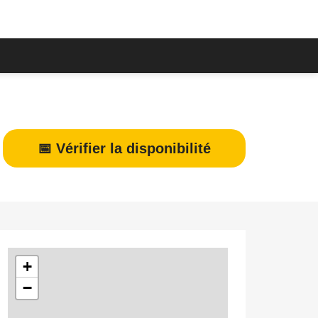
📅 Vérifier la disponibilité
+
−