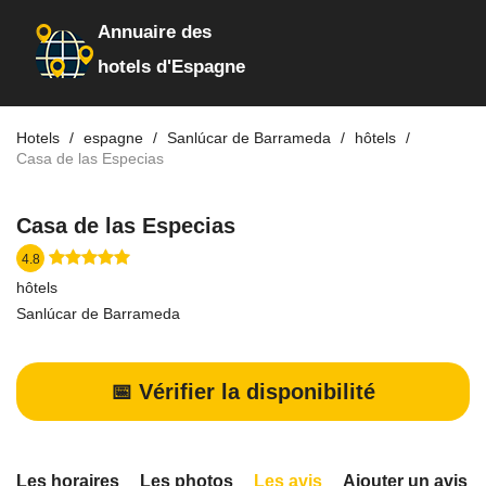
Annuaire des
hotels d'Espagne
Hotels
espagne
Sanlúcar de Barrameda
hôtels
Casa de las Especias
Casa de las Especias
4.8
hôtels
Sanlúcar de Barrameda
📅 Vérifier la disponibilité
Les horaires
Les photos
Les avis
Ajouter un avis