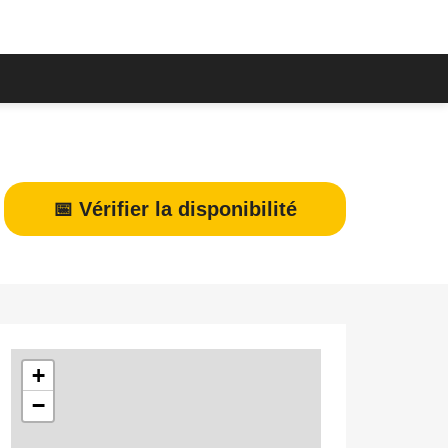
📅 Vérifier la disponibilité
+
−