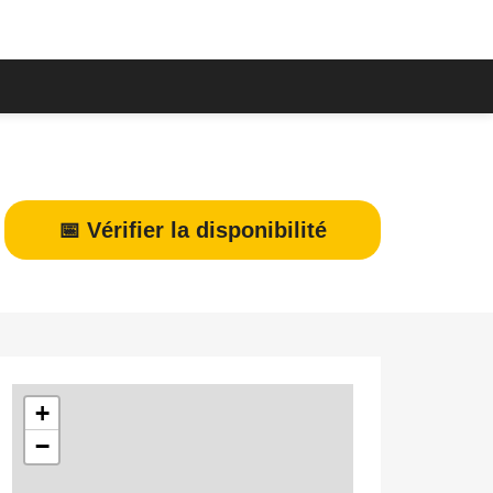
📅 Vérifier la disponibilité
+
−