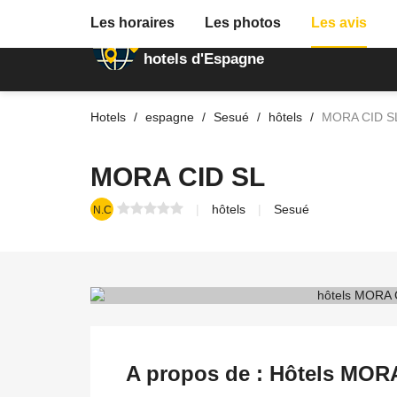
Les horaires
Les photos
Les avis
Annuaire des
hotels d'Espagne
Hotels
espagne
Sesué
hôtels
MORA CID S
MORA CID SL
hôtels
Sesué
N.C
A propos de : Hôtels MOR