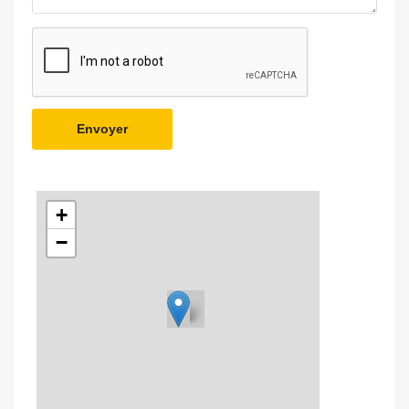
Envoyer
+
−