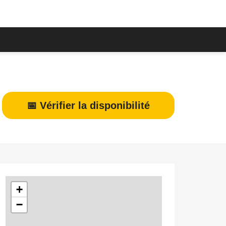
📅 Vérifier la disponibilité
+
−