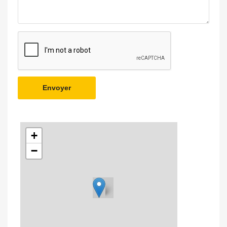
Envoyer
+
−