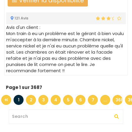
📅 Vérifier la disponibilité
121 Avis
Avis d'un client :
Mon train à eu un problème est le gérant à bien voulu
m'accepter à la dernière minute. Chambre nickel,
service nickel et je n'ai eu aucun problème quelle qu'il
soit. Les chambres on était rénover et la facade
refaite et je n'ai pas eu des problème avec des
punaises de lit comme on peut le lire. Je
recommande fortement !!
Page 1 sur 3687
1
2
3
4
5
6
7
...
3686
3