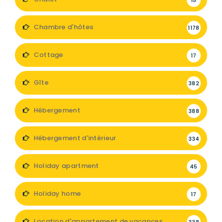
Chambre d'hôtes
1178
Cottage
17
Gîte
382
Hébergement
388
Hébergement d'intérieur
334
Holiday apartment
45
Holiday home
17
Location d'appartement de vacances
338