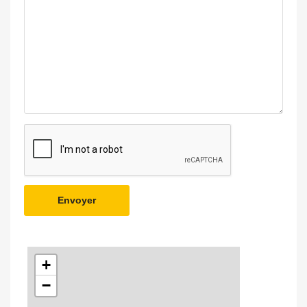
Envoyer
+
−